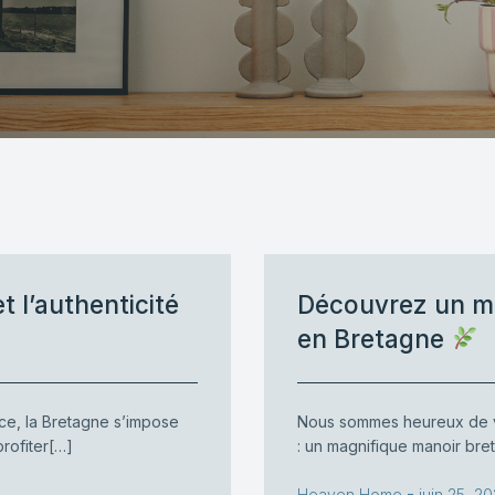
t l’authenticité
Découvrez un m
en Bretagne
ce, la Bretagne s’impose
Nous sommes heureux de 
rofiter[…]
: un magnifique manoir bre
-
Heaven Home
juin 25, 2