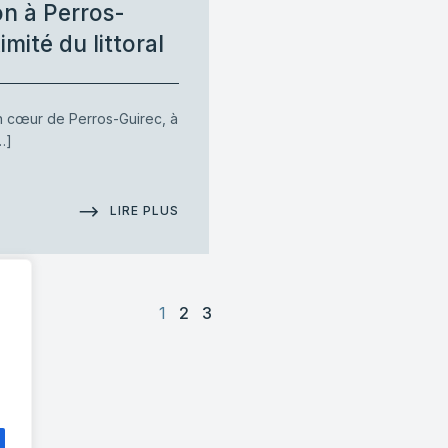
n à Perros-
mité du littoral
n cœur de Perros-Guirec, à
…]
LIRE PLUS
1
2
3